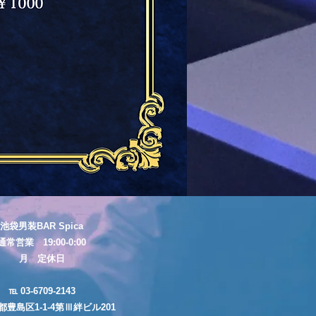
池袋男装BAR Spica
通常営業 19:00-0:00
月 定休日
℡ 03-6709-2143
都豊島区1-1-4第Ⅲ絆ビル201